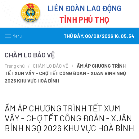
LIÊN ĐOÀN LAO ĐỘNG
TỈNH PHÚ THỌ
THỨ BẢY, 08/08/2026 16:05:54
Menu
CHĂM LO BẢO VỆ
Trang chủ
CHĂM LO BẢO VỆ
ẤM ÁP CHƯƠNG TRÌNH
TẾT XUM VẦY - CHỢ TẾT CÔNG ĐOÀN - XUÂN BÍNH NGỌ
2026 KHU VỰC HOÀ BÌNH
ẤM ÁP CHƯƠNG TRÌNH TẾT XUM
VẦY - CHỢ TẾT CÔNG ĐOÀN - XUÂN
BÍNH NGỌ 2026 KHU VỰC HOÀ BÌNH