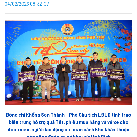
04/02/2026 08:32:07
Đồng chí Khổng Sơn Thành - Phó Chủ tịch LĐLĐ tỉnh trao
biểu trưng hỗ trợ quà Tết, phiếu mua hàng và vé xe cho
đoàn viên, người lao động có hoàn cảnh khó khăn thuộc
các công đoàn cơ sở khu vực Hoà Bình