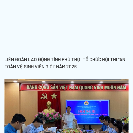
LIÊN ĐOÀN LAO ĐỘNG TỈNH PHÚ THỌ: TỔ CHỨC HỘI THI “AN
TOÀN VỆ SINH VIÊN GIỎI” NĂM 2026