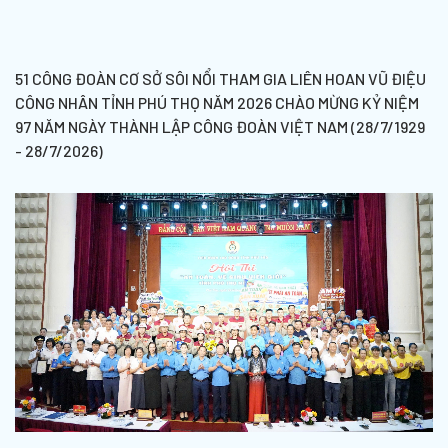
51 CÔNG ĐOÀN CƠ SỞ SÔI NỔI THAM GIA LIÊN HOAN VŨ ĐIỆU
CÔNG NHÂN TỈNH PHÚ THỌ NĂM 2026 CHÀO MỪNG KỶ NIỆM
97 NĂM NGÀY THÀNH LẬP CÔNG ĐOÀN VIỆT NAM (28/7/1929
- 28/7/2026)