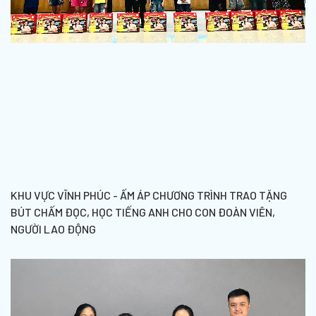
KHU VỰC VĨNH PHÚC - ẤM ÁP CHƯƠNG TRÌNH TRAO TẶNG
BÚT CHẤM ĐỌC, HỌC TIẾNG ANH CHO CON ĐOÀN VIÊN,
NGƯỜI LAO ĐỘNG