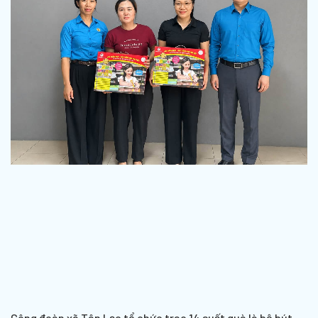
Công đoàn xã Tân Lạc tổ chức trao 14 suất quà là bộ bút