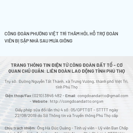
CÔNG ĐOÀN PHƯỜNG VIỆT TRÌ THĂM HỎI, HỖ TRỢ ĐOÀN
VIÊN BỊ SẬP NHÀ SAU MƯA GIÔNG
TRANG THÔNG TIN ĐIỆN TỬ CÔNG ĐOÀN ĐẤT TỔ - CƠ
QUAN CHỦ QUẢN: LIÊN ĐOÀN LAO ĐỘNG TỈNH PHÚ THỌ
Trụ sở: Đường Nguyễn Tất Thành, xã Trưng Vương, thành phố Việt Trì,
tỉnh Phú Thọ
Điện thoại/Fax:
(0210) 3846 482 -
Email:
congdoandatto@gmail.com
-
Website:
http://congdoandatto.org.vn
Giấy phép sửa đổi lần thứ 4 số: 05/GPTTĐT - STTTT ngày
22/08/2019 do Sở Thông tin và Truyền thông Phú Thọ cấp
Chịu trách nhiệm:
Ông Hà Đức Quảng - Tỉnh uỷ viên - Uỷ viên Ban Chấp