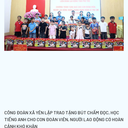
CÔNG ĐOÀN XÃ YÊN LẬP TRAO TẶNG BÚT CHẤM ĐỌC, HỌC
TIẾNG ANH CHO CON ĐOÀN VIÊN, NGƯỜI LAO ĐỘNG CÓ HOÀN
CẢNH KHÓ KHĂN