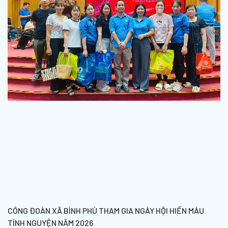
CÔNG ĐOÀN XÃ BÌNH PHÚ THAM GIA NGÀY HỘI HIẾN MÁU
TÌNH NGUYỆN NĂM 2026