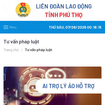
LIÊN ĐOÀN LAO ĐỘNG
TỈNH PHÚ THỌ
THỨ SÁU, 07/08/2026 00:18:15
Menu
Tư vấn pháp luật
Trang chủ
Tư vấn pháp luật
AI TRỢ LÝ ẢO HỖ TRỢ