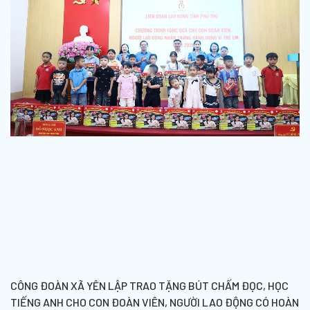
CÔNG ĐOÀN XÃ YÊN LẬP TRAO TẶNG BÚT CHẤM ĐỌC, HỌC
TIẾNG ANH CHO CON ĐOÀN VIÊN, NGƯỜI LAO ĐỘNG CÓ HOÀN