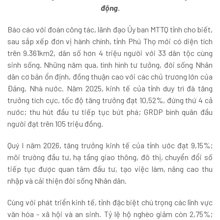
động.
Báo cáo với đoàn công tác, lãnh đạo Ủy ban MTTQ tỉnh cho biết,
sau sắp xếp đơn vị hành chính, tỉnh Phú Thọ mới có diện tích
trên 9.361km2, dân số hơn 4 triệu người với 33 dân tộc cùng
sinh sống. Những năm qua, tình hình tư tưởng, đời sống Nhân
dân cơ bản ổn định, đồng thuận cao với các chủ trương lớn của
Đảng, Nhà nước. Năm 2025, kinh tế của tỉnh duy trì đà tăng
trưởng tích cực, tốc độ tăng trưởng đạt 10,52%, đứng thứ 4 cả
nước; thu hút đầu tư tiếp tục bứt phá; GRDP bình quân đầu
người đạt trên 105 triệu đồng.
Quý I năm 2026, tăng trưởng kinh tế của tỉnh ước đạt 9,15%;
môi trường đầu tư, hạ tầng giao thông, đô thị, chuyển đổi số
tiếp tục được quan tâm đầu tư, tạo việc làm, nâng cao thu
nhập và cải thiện đời sống Nhân dân.
Cùng với phát triển kinh tế, tỉnh đặc biệt chú trọng các lĩnh vực
văn hóa - xã hội và an sinh. Tỷ lệ hộ nghèo giảm còn 2,75%;