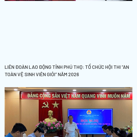
LIÊN ĐOÀN LAO ĐỘNG TỈNH PHÚ THỌ: TỔ CHỨC HỘI THI “AN
TOÀN VỆ SINH VIÊN GIỎI” NĂM 2026