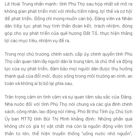
Lê Hoài Trung nhấn mạnh: tỉnh Phú Thọ sau hợp nhất sẽ mở ra
không gian phát triển mới với nhiều tiềm năng, lợi thế và cơ hội
để phát triển. Đồng chí mong muốn cán bộ, Đảng viên và Nhân
dân tiếp tục phát huy tinh thần đoàn kết, trách nhiệm, đóng
góp cho sự phát triển của quê hương Đất Tổ, thực hiện thắng
lợi các mục tiêu, nhiệm vụ đề ra.
Trong mọi chủ trương, chính sách, cấp ủy, chính quyền tỉnh Phú
Thọ cần quan tâm lấy người dân là trung tâm, là chủ thể và động
lực của sự phát triển, đảm bảo mọi người dân được thụ hưởng
thành quả của đổi mới, được sống trong môi trường an ninh, an
toàn và không ai bị bỏ lại phía sau.
Trân trọng cảm ơn tình cảm và sự quan tâm sâu sắc của Đảng,
Nhà nước đối với tỉnh Phú Thọ nói chung và các gia đình chính
sách, công nhân, lao động nói riêng, Phó Bí thư Tỉnh ủy, Chủ tịch
Ủy ban MTTQ tỉnh Bùi Thị Minh khẳng định: Những phần quà
không chỉ có giá trị vật chất mà còn là nguồn động viên tinh
thần to lớn, thể hiện truyền thống “uống nước nhớ nguồn”,