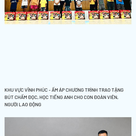
KHU VỰC VĨNH PHÚC - ẤM ÁP CHƯƠNG TRÌNH TRAO TẶNG
BÚT CHẤM ĐỌC, HỌC TIẾNG ANH CHO CON ĐOÀN VIÊN,
NGƯỜI LAO ĐỘNG