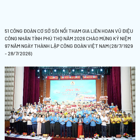
51 CÔNG ĐOÀN CƠ SỞ SÔI NỔI THAM GIA LIÊN HOAN VŨ ĐIỆU
CÔNG NHÂN TỈNH PHÚ THỌ NĂM 2026 CHÀO MỪNG KỶ NIỆM
97 NĂM NGÀY THÀNH LẬP CÔNG ĐOÀN VIỆT NAM (28/7/1929
- 28/7/2026)