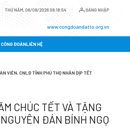
THỨ NĂM, 06/08/2026 08:18:56
ĐĂNG NHẬP
www.congdoandatto.org.vn
Ụ CÔNG ĐOÀN
LIÊN HỆ
N VIÊN, CNLĐ TỈNH PHÚ THỌ NHÂN DỊP TẾT
ĂM CHÚC TẾT VÀ TẶNG
T NGUYÊN ĐÁN BÍNH NGỌ