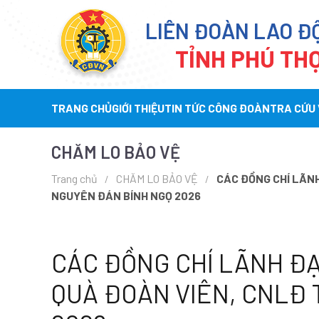
LIÊN ĐOÀN LAO Đ
TỈNH PHÚ TH
TRANG CHỦ
GIỚI THIỆU
TIN TỨC CÔNG ĐOÀN
TRA CỨU
CHĂM LO BẢO VỆ
Trang chủ
CHĂM LO BẢO VỆ
CÁC ĐỒNG CHÍ LÃNH
NGUYÊN ĐÁN BÍNH NGỌ 2026
CÁC ĐỒNG CHÍ LÃNH Đ
QUÀ ĐOÀN VIÊN, CNLĐ 