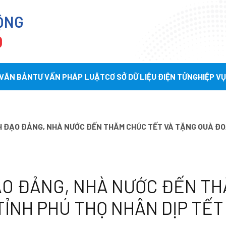
ỘNG
Ọ
 VĂN BẢN
TƯ VẤN PHÁP LUẬT
CƠ SỞ DỮ LIỆU ĐIỆN TỬ
NGHIỆP V
 ĐẠO ĐẢNG, NHÀ NƯỚC ĐẾN THĂM CHÚC TẾT VÀ TẶNG QUÀ ĐOÀ
ẠO ĐẢNG, NHÀ NƯỚC ĐẾN TH
TỈNH PHÚ THỌ NHÂN DỊP TẾ