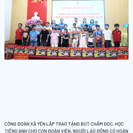
CÔNG ĐOÀN XÃ YÊN LẬP TRAO TẶNG BÚT CHẤM ĐỌC, HỌC
TIẾNG ANH CHO CON ĐOÀN VIÊN, NGƯỜI LAO ĐỘNG CÓ HOÀN