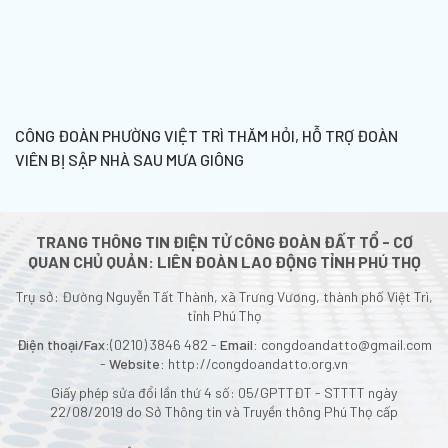
CÔNG ĐOÀN PHƯỜNG VIỆT TRÌ THĂM HỎI, HỖ TRỢ ĐOÀN
VIÊN BỊ SẬP NHÀ SAU MƯA GIÔNG
TRANG THÔNG TIN ĐIỆN TỬ CÔNG ĐOÀN ĐẤT TỔ - CƠ
QUAN CHỦ QUẢN: LIÊN ĐOÀN LAO ĐỘNG TỈNH PHÚ THỌ
Trụ sở: Đường Nguyễn Tất Thành, xã Trưng Vương, thành phố Việt Trì,
tỉnh Phú Thọ
Điện thoại/Fax:
(0210) 3846 482 -
Email:
congdoandatto@gmail.com
-
Website:
http://congdoandatto.org.vn
Giấy phép sửa đổi lần thứ 4 số: 05/GPTTĐT - STTTT ngày
22/08/2019 do Sở Thông tin và Truyền thông Phú Thọ cấp