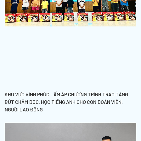
KHU VỰC VĨNH PHÚC - ẤM ÁP CHƯƠNG TRÌNH TRAO TẶNG
BÚT CHẤM ĐỌC, HỌC TIẾNG ANH CHO CON ĐOÀN VIÊN,
NGƯỜI LAO ĐỘNG