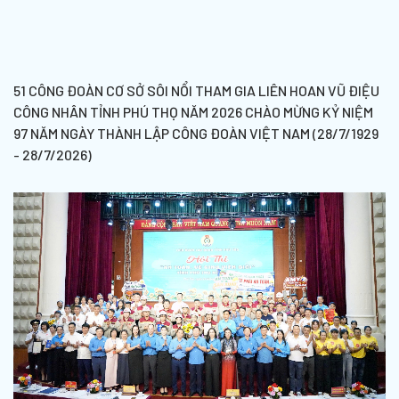
51 CÔNG ĐOÀN CƠ SỞ SÔI NỔI THAM GIA LIÊN HOAN VŨ ĐIỆU
CÔNG NHÂN TỈNH PHÚ THỌ NĂM 2026 CHÀO MỪNG KỶ NIỆM
97 NĂM NGÀY THÀNH LẬP CÔNG ĐOÀN VIỆT NAM (28/7/1929
- 28/7/2026)