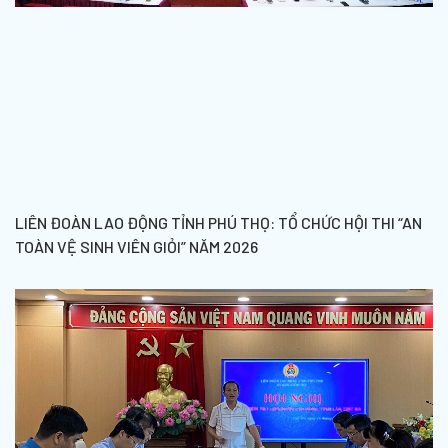
LIÊN ĐOÀN LAO ĐỘNG TỈNH PHÚ THỌ: TỔ CHỨC HỘI THI “AN
TOÀN VỆ SINH VIÊN GIỎI” NĂM 2026