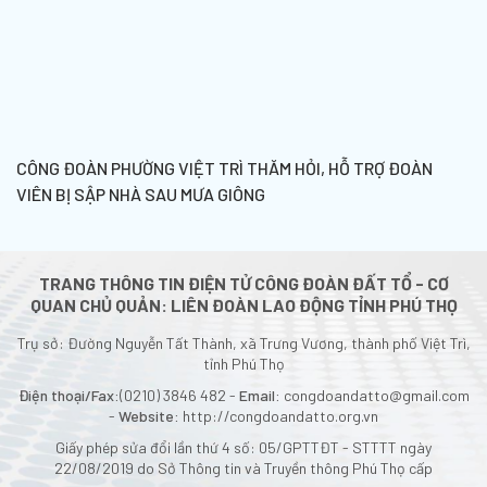
CÔNG ĐOÀN PHƯỜNG VIỆT TRÌ THĂM HỎI, HỖ TRỢ ĐOÀN
VIÊN BỊ SẬP NHÀ SAU MƯA GIÔNG
TRANG THÔNG TIN ĐIỆN TỬ CÔNG ĐOÀN ĐẤT TỔ - CƠ
QUAN CHỦ QUẢN: LIÊN ĐOÀN LAO ĐỘNG TỈNH PHÚ THỌ
Trụ sở: Đường Nguyễn Tất Thành, xã Trưng Vương, thành phố Việt Trì,
tỉnh Phú Thọ
Điện thoại/Fax:
(0210) 3846 482 -
Email:
congdoandatto@gmail.com
-
Website:
http://congdoandatto.org.vn
Giấy phép sửa đổi lần thứ 4 số: 05/GPTTĐT - STTTT ngày
22/08/2019 do Sở Thông tin và Truyền thông Phú Thọ cấp