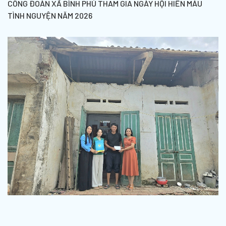
CÔNG ĐOÀN XÃ BÌNH PHÚ THAM GIA NGÀY HỘI HIẾN MÁU
TÌNH NGUYỆN NĂM 2026