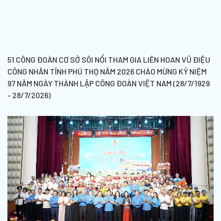
51 CÔNG ĐOÀN CƠ SỞ SÔI NỔI THAM GIA LIÊN HOAN VŨ ĐIỆU
CÔNG NHÂN TỈNH PHÚ THỌ NĂM 2026 CHÀO MỪNG KỶ NIỆM
97 NĂM NGÀY THÀNH LẬP CÔNG ĐOÀN VIỆT NAM (28/7/1929
- 28/7/2026)