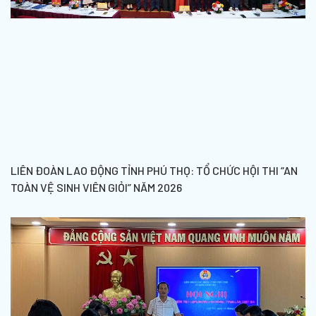
LIÊN ĐOÀN LAO ĐỘNG TỈNH PHÚ THỌ: TỔ CHỨC HỘI THI “AN
TOÀN VỆ SINH VIÊN GIỎI” NĂM 2026