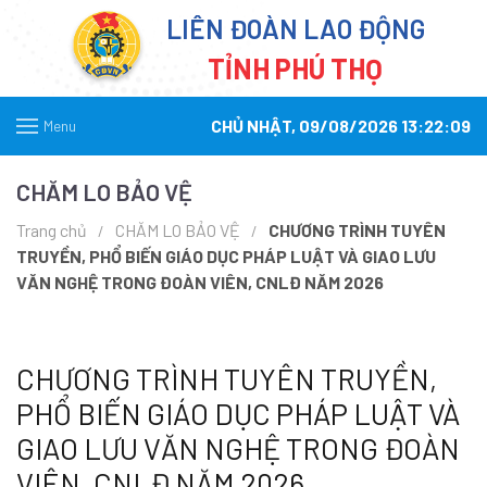
LIÊN ĐOÀN LAO ĐỘNG
TỈNH PHÚ THỌ
CHỦ NHẬT, 09/08/2026 13:22:09
Menu
CHĂM LO BẢO VỆ
Trang chủ
CHĂM LO BẢO VỆ
CHƯƠNG TRÌNH TUYÊN
TRUYỀN, PHỔ BIẾN GIÁO DỤC PHÁP LUẬT VÀ GIAO LƯU
VĂN NGHỆ TRONG ĐOÀN VIÊN, CNLĐ NĂM 2026
CHƯƠNG TRÌNH TUYÊN TRUYỀN,
PHỔ BIẾN GIÁO DỤC PHÁP LUẬT VÀ
GIAO LƯU VĂN NGHỆ TRONG ĐOÀN
VIÊN, CNLĐ NĂM 2026