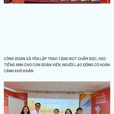
CÔNG ĐOÀN XÃ YÊN LẬP TRAO TẶNG BÚT CHẤM ĐỌC, HỌC
TIẾNG ANH CHO CON ĐOÀN VIÊN, NGƯỜI LAO ĐỘNG CÓ HOÀN
CẢNH KHÓ KHĂN