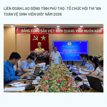
LIÊN ĐOÀN LAO ĐỘNG TỈNH PHÚ THỌ: TỔ CHỨC HỘI THI “AN
TOÀN VỆ SINH VIÊN GIỎI” NĂM 2026