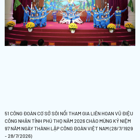
51 CÔNG ĐOÀN CƠ SỞ SÔI NỔI THAM GIA LIÊN HOAN VŨ ĐIỆU
CÔNG NHÂN TỈNH PHÚ THỌ NĂM 2026 CHÀO MỪNG KỶ NIỆM
97 NĂM NGÀY THÀNH LẬP CÔNG ĐOÀN VIỆT NAM (28/7/1929
- 28/7/2026)