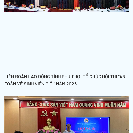
LIÊN ĐOÀN LAO ĐỘNG TỈNH PHÚ THỌ: TỔ CHỨC HỘI THI “AN
TOÀN VỆ SINH VIÊN GIỎI” NĂM 2026