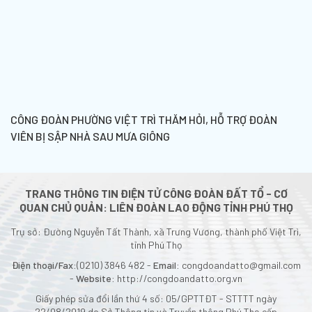
CÔNG ĐOÀN PHƯỜNG VIỆT TRÌ THĂM HỎI, HỖ TRỢ ĐOÀN
VIÊN BỊ SẬP NHÀ SAU MƯA GIÔNG
TRANG THÔNG TIN ĐIỆN TỬ CÔNG ĐOÀN ĐẤT TỔ - CƠ
QUAN CHỦ QUẢN: LIÊN ĐOÀN LAO ĐỘNG TỈNH PHÚ THỌ
Trụ sở: Đường Nguyễn Tất Thành, xã Trưng Vương, thành phố Việt Trì,
tỉnh Phú Thọ
Điện thoại/Fax:
(0210) 3846 482 -
Email:
congdoandatto@gmail.com
-
Website:
http://congdoandatto.org.vn
Giấy phép sửa đổi lần thứ 4 số: 05/GPTTĐT - STTTT ngày
22/08/2019 do Sở Thông tin và Truyền thông Phú Thọ cấp