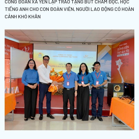
CÔNG ĐOÀN XÃ YÊN LẬP TRAO TẶNG BÚT CHẤM ĐỌC, HỌC
TIẾNG ANH CHO CON ĐOÀN VIÊN, NGƯỜI LAO ĐỘNG CÓ HOÀN
CẢNH KHÓ KHĂN