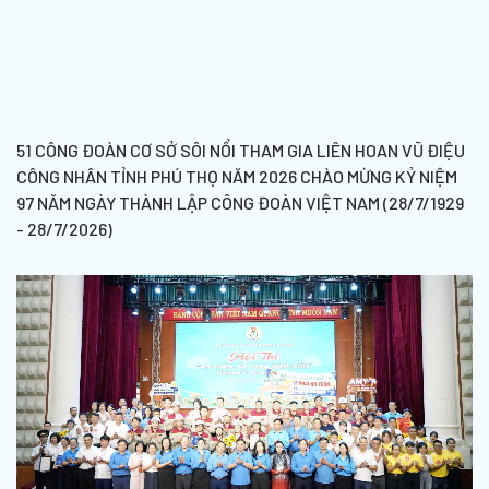
51 CÔNG ĐOÀN CƠ SỞ SÔI NỔI THAM GIA LIÊN HOAN VŨ ĐIỆU
CÔNG NHÂN TỈNH PHÚ THỌ NĂM 2026 CHÀO MỪNG KỶ NIỆM
97 NĂM NGÀY THÀNH LẬP CÔNG ĐOÀN VIỆT NAM (28/7/1929
- 28/7/2026)