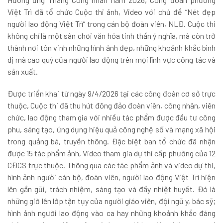
Việt Trì đã tổ chức Cuộc thi ảnh, Video với chủ đề “Nét đẹp
người lao động Việt Trì” trong cán bộ đoàn viên, NLĐ. Cuộc thi
không chỉ là một sân chơi văn hóa tinh thần ý nghĩa, mà còn trở
thành nơi tôn vinh những hình ảnh đẹp, những khoảnh khắc bình
dị mà cao quý của người lao động trên mọi lĩnh vực công tác và
sản xuất.
Được triển khai từ ngày 9/4/2026 tại các công đoàn cơ sở trực
thuộc, Cuộc thi đã thu hút đông đảo đoàn viên, công nhân, viên
chức, lao động tham gia với nhiều tác phẩm được đầu tư công
phu, sáng tạo, ứng dụng hiệu quả công nghệ số và mạng xã hội
trong quảng bá, truyền thông. Đặc biệt ban tổ chức đã nhận
được 15 tác phẩm ảnh, Video tham gia dự thi cấp phường của 12
CĐCS trực thuộc. Thông qua các tác phẩm ảnh và video dự thi,
hình ảnh người cán bộ, đoàn viên, người lao động Việt Trì hiện
lên gần gũi, trách nhiệm, sáng tạo và đầy nhiệt huyết. Đó là
những giờ lên lớp tận tụy của người giáo viên, đội ngũ y, bác sỹ;
hình ảnh người lao động vào ca hay những khoảnh khắc đáng