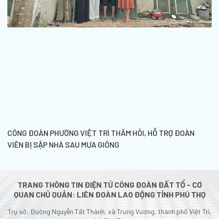
CÔNG ĐOÀN PHƯỜNG VIỆT TRÌ THĂM HỎI, HỖ TRỢ ĐOÀN
VIÊN BỊ SẬP NHÀ SAU MƯA GIÔNG
TRANG THÔNG TIN ĐIỆN TỬ CÔNG ĐOÀN ĐẤT TỔ - CƠ
QUAN CHỦ QUẢN: LIÊN ĐOÀN LAO ĐỘNG TỈNH PHÚ THỌ
Trụ sở: Đường Nguyễn Tất Thành, xã Trưng Vương, thành phố Việt Trì,