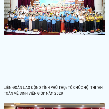
LIÊN ĐOÀN LAO ĐỘNG TỈNH PHÚ THỌ: TỔ CHỨC HỘI THI “AN
TOÀN VỆ SINH VIÊN GIỎI” NĂM 2026