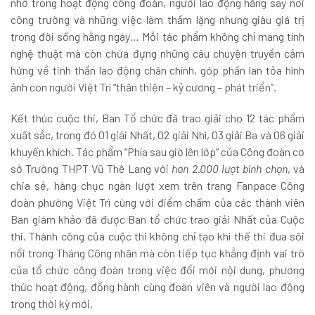
nhớ trong hoạt động công đoàn, người lao động hăng say nơi
công trường và những việc làm thầm lặng nhưng giàu giá trị
trong đời sống hằng ngày… Mỗi tác phẩm không chỉ mang tính
nghệ thuật mà còn chứa đựng những câu chuyện truyền cảm
hứng về tinh thần lao động chân chính, góp phần lan tỏa hình
ảnh con người Việt Trì “thân thiện – kỷ cương – phát triển”.
Kết thúc cuộc thi, Ban Tổ chức đã trao giải cho 12 tác phẩm
xuất sắc, trong đó 01 giải Nhất, 02 giải Nhì, 03 giải Ba và 06 giải
khuyến khích. Tác phẩm “Phía sau giờ lên lớp” của Công đoàn cơ
sở Trường THPT Vũ Thê Lang với
hơn 2.000 lượt bình chọn
, và
chia sẻ, hàng chục ngàn lượt xem trên trang Fanpace Công
đoàn phường Việt Trì cùng với điểm chấm của các thành viên
Ban giám khảo đã được Ban tổ chức trao giải Nhất của Cuộc
thi. Thành công của cuộc thi không chỉ tạo khí thế thi đua sôi
nổi trong Tháng Công nhân mà còn tiếp tục khẳng định vai trò
của tổ chức công đoàn trong việc đổi mới nội dung, phương
thức hoạt động, đồng hành cùng đoàn viên và người lao động
trong thời kỳ mới.