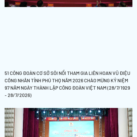
51 CÔNG ĐOÀN CƠ SỞ SÔI NỔI THAM GIA LIÊN HOAN VŨ ĐIỆU
CÔNG NHÂN TỈNH PHÚ THỌ NĂM 2026 CHÀO MỪNG KỶ NIỆM
97 NĂM NGÀY THÀNH LẬP CÔNG ĐOÀN VIỆT NAM (28/7/1929
- 28/7/2026)