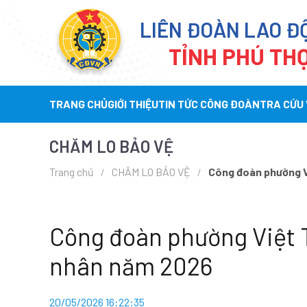
LIÊN ĐOÀN LAO Đ
TỈNH PHÚ TH
TRANG CHỦ
GIỚI THIỆU
TIN TỨC CÔNG ĐOÀN
TRA CỨU
CHĂM LO BẢO VỆ
Trang chủ
CHĂM LO BẢO VỆ
Công đoàn phường V
Công đoàn phường Việt T
nhân năm 2026
20/05/2026 16:22:35