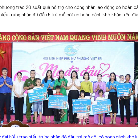
hường trao 20 suất quà hỗ trợ cho công nhân lao động có hoàn cả
iểu trưng nhận đỡ đầu 5 trẻ mồ côi có hoàn cảnh khó khăn trên địa b
 đại biểu trao biểu trưng nhận đỡ đầu trẻ mồ côi có hoàn cảnh khó 