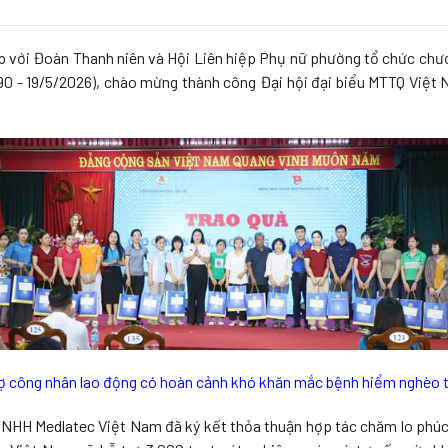
p với Đoàn Thanh niên và Hội Liên hiệp Phụ nữ phường tổ chức chươ
890 - 19/5/2026), chào mừng thành công Đại hội đại biểu MTTQ Việt 
rợ công nhân lao động có hoàn cảnh khó khăn mắc bệnh hiểm nghèo t
 TNHH Medlatec Việt Nam đã ký kết thỏa thuận hợp tác chăm lo phúc 