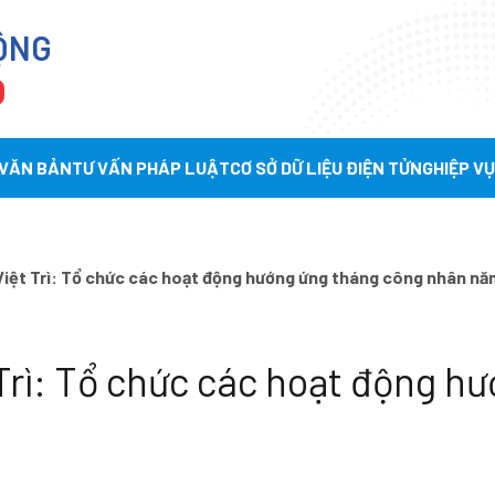
ỘNG
Ọ
 VĂN BẢN
TƯ VẤN PHÁP LUẬT
CƠ SỞ DỮ LIỆU ĐIỆN TỬ
NGHIỆP V
iệt Trì: Tổ chức các hoạt động hướng ứng tháng công nhân n
rì: Tổ chức các hoạt động h