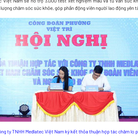
Việt Nam sẽ hỗ trợ 3.000 test xét nghiệm máu và tư vấn sức khỏ
 lượng chăm sóc sức khỏe, góp phần động viên người lao động yên tâ
ông ty TNHH Medlatec Việt Nam ký kết thỏa thuận hợp tác chăm lo p