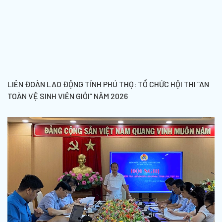
LIÊN ĐOÀN LAO ĐỘNG TỈNH PHÚ THỌ: TỔ CHỨC HỘI THI “AN
TOÀN VỆ SINH VIÊN GIỎI” NĂM 2026