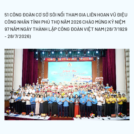
51 CÔNG ĐOÀN CƠ SỞ SÔI NỔI THAM GIA LIÊN HOAN VŨ ĐIỆU
CÔNG NHÂN TỈNH PHÚ THỌ NĂM 2026 CHÀO MỪNG KỶ NIỆM
97 NĂM NGÀY THÀNH LẬP CÔNG ĐOÀN VIỆT NAM (28/7/1929
- 28/7/2026)