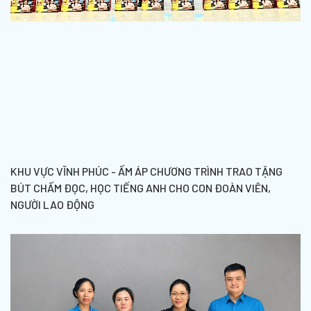
KHU VỰC VĨNH PHÚC - ẤM ÁP CHƯƠNG TRÌNH TRAO TẶNG
BÚT CHẤM ĐỌC, HỌC TIẾNG ANH CHO CON ĐOÀN VIÊN,
NGƯỜI LAO ĐỘNG