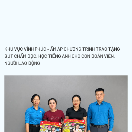
KHU VỰC VĨNH PHÚC - ẤM ÁP CHƯƠNG TRÌNH TRAO TẶNG
BÚT CHẤM ĐỌC, HỌC TIẾNG ANH CHO CON ĐOÀN VIÊN,
NGƯỜI LAO ĐỘNG