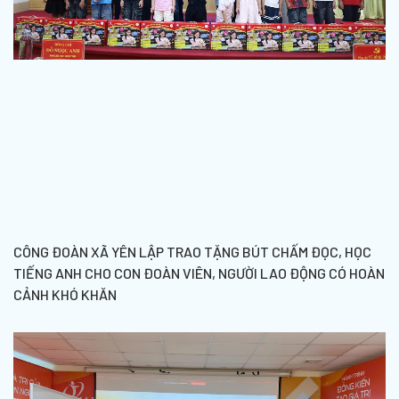
CÔNG ĐOÀN XÃ YÊN LẬP TRAO TẶNG BÚT CHẤM ĐỌC, HỌC
TIẾNG ANH CHO CON ĐOÀN VIÊN, NGƯỜI LAO ĐỘNG CÓ HOÀN
CẢNH KHÓ KHĂN