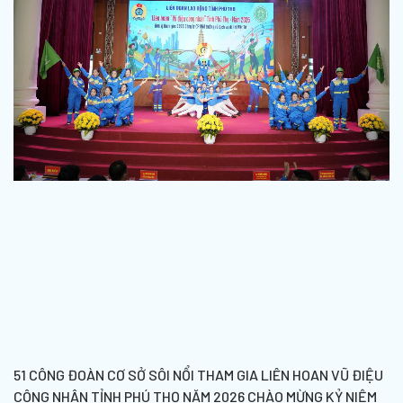
51 CÔNG ĐOÀN CƠ SỞ SÔI NỔI THAM GIA LIÊN HOAN VŨ ĐIỆU
CÔNG NHÂN TỈNH PHÚ THỌ NĂM 2026 CHÀO MỪNG KỶ NIỆM