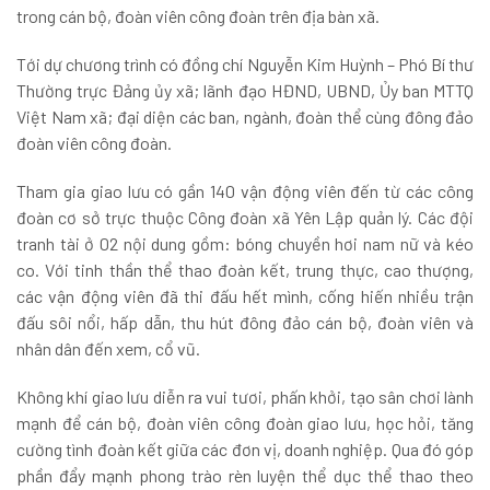
trong cán bộ, đoàn viên công đoàn trên địa bàn xã.
Tới dự chương trình có đồng chí Nguyễn Kim Huỳnh – Phó Bí thư
Thường trực Đảng ủy xã; lãnh đạo HĐND, UBND, Ủy ban MTTQ
Việt Nam xã; đại diện các ban, ngành, đoàn thể cùng đông đảo
đoàn viên công đoàn.
Tham gia giao lưu có gần 140 vận động viên đến từ các công
đoàn cơ sở trực thuộc Công đoàn xã Yên Lập quản lý. Các đội
tranh tài ở 02 nội dung gồm: bóng chuyền hơi nam nữ và kéo
co. Với tinh thần thể thao đoàn kết, trung thực, cao thượng,
các vận động viên đã thi đấu hết mình, cống hiến nhiều trận
đấu sôi nổi, hấp dẫn, thu hút đông đảo cán bộ, đoàn viên và
nhân dân đến xem, cổ vũ.
Không khí giao lưu diễn ra vui tươi, phấn khởi, tạo sân chơi lành
mạnh để cán bộ, đoàn viên công đoàn giao lưu, học hỏi, tăng
cường tình đoàn kết giữa các đơn vị, doanh nghiệp. Qua đó góp
phần đẩy mạnh phong trào rèn luyện thể dục thể thao theo