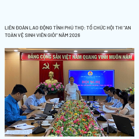
LIÊN ĐOÀN LAO ĐỘNG TỈNH PHÚ THỌ: TỔ CHỨC HỘI THI “AN
TOÀN VỆ SINH VIÊN GIỎI” NĂM 2026