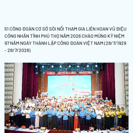
51 CÔNG ĐOÀN CƠ SỞ SÔI NỔI THAM GIA LIÊN HOAN VŨ ĐIỆU
CÔNG NHÂN TỈNH PHÚ THỌ NĂM 2026 CHÀO MỪNG KỶ NIỆM
97 NĂM NGÀY THÀNH LẬP CÔNG ĐOÀN VIỆT NAM (28/7/1929
- 28/7/2026)