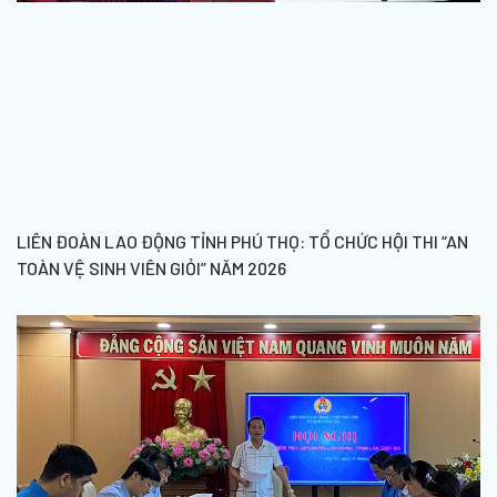
LIÊN ĐOÀN LAO ĐỘNG TỈNH PHÚ THỌ: TỔ CHỨC HỘI THI “AN
TOÀN VỆ SINH VIÊN GIỎI” NĂM 2026