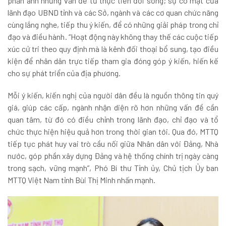
phản ánh những vấn đề từ thực tiễn đời sống; sự có mặt của
lãnh đạo UBND tỉnh và các Sở, ngành và các cơ quan chức năng
cùng lắng nghe, tiếp thu ý kiến, để có những giải pháp trong chỉ
đạo và điều hành. “Hoạt động này không thay thế các cuộc tiếp
xúc cử tri theo quy định mà là kênh đối thoại bổ sung, tạo điều
kiện để nhân dân trực tiếp tham gia đóng góp ý kiến, hiến kế
cho sự phát triển của địa phương.
Mỗi ý kiến, kiến nghị của người dân đều là nguồn thông tin quý
giá, giúp các cấp, ngành nhận diện rõ hơn những vấn đề cần
quan tâm, từ đó có điều chỉnh trong lãnh đạo, chỉ đạo và tổ
chức thực hiện hiệu quả hơn trong thời gian tới. Qua đó, MTTQ
tiếp tục phát huy vai trò cầu nối giữa Nhân dân với Đảng, Nhà
nước, góp phần xây dựng Đảng và hệ thống chính trị ngày càng
trong sạch, vững mạnh”, Phó Bí thư Tỉnh ủy, Chủ tịch Ủy ban
MTTQ Việt Nam tỉnh Bùi Thị Minh nhấn mạnh.