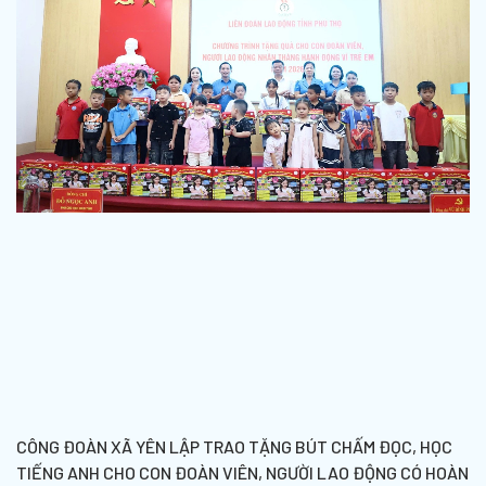
CÔNG ĐOÀN XÃ YÊN LẬP TRAO TẶNG BÚT CHẤM ĐỌC, HỌC
TIẾNG ANH CHO CON ĐOÀN VIÊN, NGƯỜI LAO ĐỘNG CÓ HOÀN