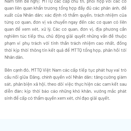
Nam tỉnh đề nghị: MTTQ các cấp chủ trì, phối hợp với các cơ
quan liên quan khẩn trương tổng hợp đầy đủ các phản ánh, đề
xuất của Nhân dân; xác định rõ thẩm quyền, trách nhiệm của
từng cơ quan, đơn vị và chuyển ngay đến các cơ quan có liên
quan để xem xét, xử lý. Các cơ quan, đơn vị, địa phương cần
nghiêm túc tiếp thu, chủ động giải quyết những vấn đề thuộc
phạm vi phụ trách với tinh thần trách nhiệm cao nhất, đồng
thời kịp thời thông tin kết quả để MTTQ tổng hợp, phản hồi tới
Nhân dân.
Bên cạnh đó, MTTQ Việt Nam các cấp tiếp tục phát huy vai trò
cầu nối giữa Đảng, chính quyền với Nhân dân; tăng cường giám
sát, phản biện xã hội, theo dõi việc thực hiện các cam kết sau
diễn đàn; kịp thời báo cáo những khó khăn, vướng mắc phát
sinh để cấp có thẩm quyền xem xét, chỉ đạo giải quyết.