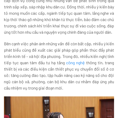
cấp dịch vụ công cũng như những vấn đề phát sinh trong quá
trình sắp xếp, sáp nhập khu dân cư. Đồng thời, nhiều ý kiến bày
tỏ mong muốn các cấp, ngành tiếp tục quan tâm, lắng nghe và
kịp thời tháo gỡ những khó khăn từ thực tiễn, bảo đảm các chủ
trương, chính sách khi triển khai thực sự đi vào cuộc sống, đáp
ứng tốt hơn nhu cầu và nguyện vọng chính đáng của người dân.
Bên cạnh việc phản ánh những vấn đề còn bất cập, nhiều ý kiến
phát biểu cũng đề xuất các giải pháp góp phần thúc đẩy phát
triển kinh tế - xã hội địa phương. Trong đó, nhiều kiến nghị tỉnh
tiếp tục quan tâm đầu tư hạ tầng
công nghệ
thông tin, trang
thiết bị và các điều kiện cần thiết phục vụ chuyển đổi số ở cơ
sở; tăng cường đào tạo, tập huấn nâng cao kỹ năng số cho đội
ngũ cán bộ xã, phường, cán bộ khu dân cư nhằm đáp ứng yêu
cầu nhiệm vụ trong giai đoạn mới.