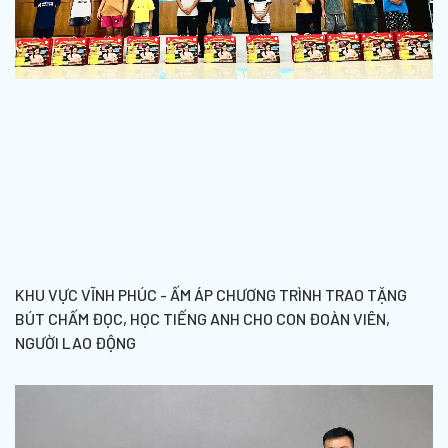
KHU VỰC VĨNH PHÚC - ẤM ÁP CHƯƠNG TRÌNH TRAO TẶNG
BÚT CHẤM ĐỌC, HỌC TIẾNG ANH CHO CON ĐOÀN VIÊN,
NGƯỜI LAO ĐỘNG