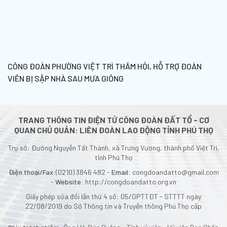
CÔNG ĐOÀN PHƯỜNG VIỆT TRÌ THĂM HỎI, HỖ TRỢ ĐOÀN
VIÊN BỊ SẬP NHÀ SAU MƯA GIÔNG
TRANG THÔNG TIN ĐIỆN TỬ CÔNG ĐOÀN ĐẤT TỔ - CƠ
QUAN CHỦ QUẢN: LIÊN ĐOÀN LAO ĐỘNG TỈNH PHÚ THỌ
Trụ sở: Đường Nguyễn Tất Thành, xã Trưng Vương, thành phố Việt Trì,
tỉnh Phú Thọ
Điện thoại/Fax:
(0210) 3846 482 -
Email:
congdoandatto@gmail.com
-
Website:
http://congdoandatto.org.vn
Giấy phép sửa đổi lần thứ 4 số: 05/GPTTĐT - STTTT ngày
22/08/2019 do Sở Thông tin và Truyền thông Phú Thọ cấp