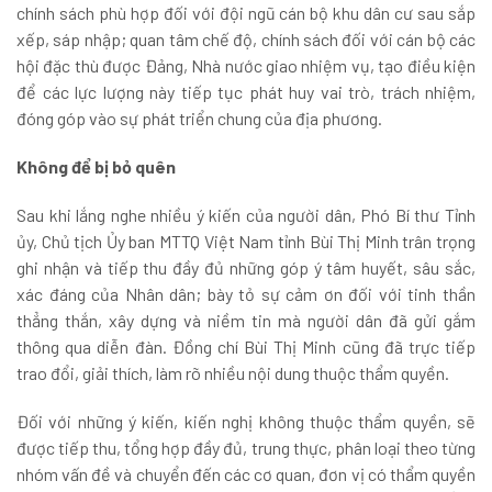
chính sách phù hợp đối với đội ngũ cán bộ khu dân cư sau sắp
xếp, sáp nhập; quan tâm chế độ, chính sách đối với cán bộ các
hội đặc thù được Đảng, Nhà nước giao nhiệm vụ, tạo điều kiện
để các lực lượng này tiếp tục phát huy vai trò, trách nhiệm,
đóng góp vào sự phát triển chung của địa phương.
Không để bị bỏ quên
Sau khi lắng nghe nhiều ý kiến của người dân, Phó Bí thư Tỉnh
ủy, Chủ tịch Ủy ban MTTQ Việt Nam tỉnh Bùi Thị Minh trân trọng
ghi nhận và tiếp thu đầy đủ những góp ý tâm huyết, sâu sắc,
xác đáng của Nhân dân; bày tỏ sự cảm ơn đối với tinh thần
thẳng thắn, xây dựng và niềm tin mà người dân đã gửi gắm
thông qua diễn đàn. Đồng chí Bùi Thị Minh cũng đã trực tiếp
trao đổi, giải thích, làm rõ nhiều nội dung thuộc thẩm quyền.
Đối với những ý kiến, kiến nghị không thuộc thẩm quyền, sẽ
được tiếp thu, tổng hợp đầy đủ, trung thực, phân loại theo từng
nhóm vấn đề và chuyển đến các cơ quan, đơn vị có thẩm quyền