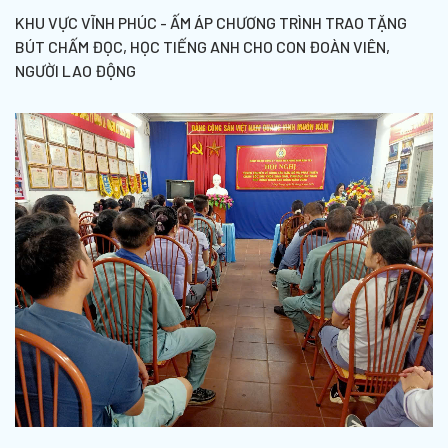
KHU VỰC VĨNH PHÚC - ẤM ÁP CHƯƠNG TRÌNH TRAO TẶNG
BÚT CHẤM ĐỌC, HỌC TIẾNG ANH CHO CON ĐOÀN VIÊN,
NGƯỜI LAO ĐỘNG