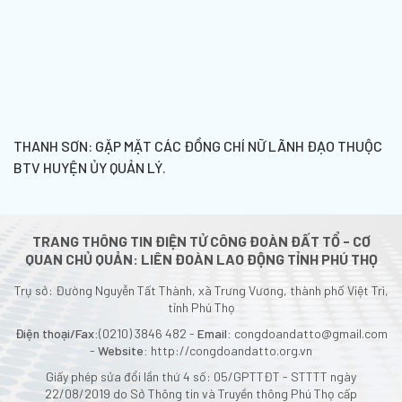
THANH SƠN: GẶP MẶT CÁC ĐỒNG CHÍ NỮ LÃNH ĐẠO THUỘC
BTV HUYỆN ỦY QUẢN LÝ.
TRANG THÔNG TIN ĐIỆN TỬ CÔNG ĐOÀN ĐẤT TỔ - CƠ
QUAN CHỦ QUẢN: LIÊN ĐOÀN LAO ĐỘNG TỈNH PHÚ THỌ
Trụ sở: Đường Nguyễn Tất Thành, xã Trưng Vương, thành phố Việt Trì,
tỉnh Phú Thọ
Điện thoại/Fax:
(0210) 3846 482 -
Email:
congdoandatto@gmail.com
-
Website:
http://congdoandatto.org.vn
Giấy phép sửa đổi lần thứ 4 số: 05/GPTTĐT - STTTT ngày
22/08/2019 do Sở Thông tin và Truyền thông Phú Thọ cấp