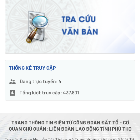
THỐNG KÊ TRUY CẬP
Đang trực tuyến: 4
Tổng lượt truy cập: 437,801
TRANG THÔNG TIN ĐIỆN TỬ CÔNG ĐOÀN ĐẤT TỔ - CƠ
QUAN CHỦ QUẢN: LIÊN ĐOÀN LAO ĐỘNG TỈNH PHÚ THỌ
Trụ sở: Đường Nguyễn Tất Thành, xã Trưng Vương, thành phố Việt Trì,