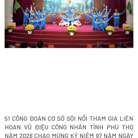
51 CÔNG ĐOÀN CƠ SỞ SÔI NỔI THAM GIA LIÊN
HOAN VŨ ĐIỆU CÔNG NHÂN TỈNH PHÚ THỌ
NĂM 2026 CHÀO MỪNG KỶ NIỆM 97 NĂM NGÀY