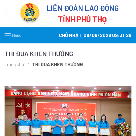
LIÊN ĐOÀN LAO ĐỘNG
TỈNH PHÚ THỌ
CHỦ NHẬT, 09/08/2026 09:31:29
Menu
THI ĐUA KHEN THƯỞNG
Trang chủ
THI ĐUA KHEN THƯỞNG