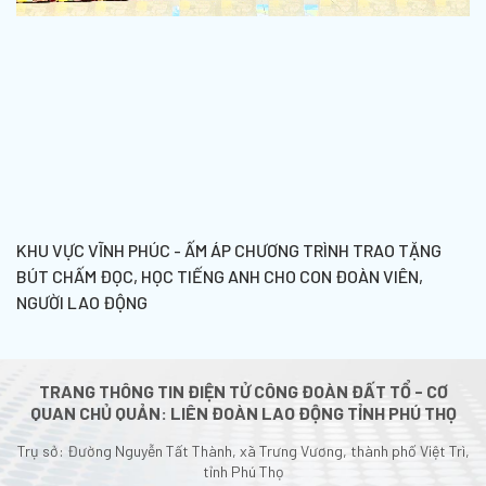
KHU VỰC VĨNH PHÚC - ẤM ÁP CHƯƠNG TRÌNH TRAO TẶNG
BÚT CHẤM ĐỌC, HỌC TIẾNG ANH CHO CON ĐOÀN VIÊN,
NGƯỜI LAO ĐỘNG
TRANG THÔNG TIN ĐIỆN TỬ CÔNG ĐOÀN ĐẤT TỔ - CƠ
QUAN CHỦ QUẢN: LIÊN ĐOÀN LAO ĐỘNG TỈNH PHÚ THỌ
Trụ sở: Đường Nguyễn Tất Thành, xã Trưng Vương, thành phố Việt Trì,
tỉnh Phú Thọ