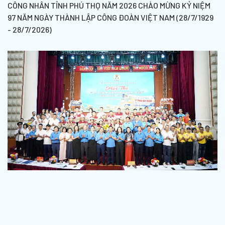
CÔNG NHÂN TỈNH PHÚ THỌ NĂM 2026 CHÀO MỪNG KỶ NIỆM
97 NĂM NGÀY THÀNH LẬP CÔNG ĐOÀN VIỆT NAM (28/7/1929
- 28/7/2026)