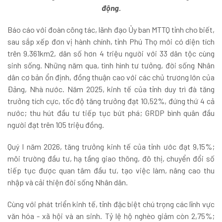
động.
Báo cáo với đoàn công tác, lãnh đạo Ủy ban MTTQ tỉnh cho biết,
sau sắp xếp đơn vị hành chính, tỉnh Phú Thọ mới có diện tích
trên 9.361km2, dân số hơn 4 triệu người với 33 dân tộc cùng
sinh sống. Những năm qua, tình hình tư tưởng, đời sống Nhân
dân cơ bản ổn định, đồng thuận cao với các chủ trương lớn của
Đảng, Nhà nước. Năm 2025, kinh tế của tỉnh duy trì đà tăng
trưởng tích cực, tốc độ tăng trưởng đạt 10,52%, đứng thứ 4 cả
nước; thu hút đầu tư tiếp tục bứt phá; GRDP bình quân đầu
người đạt trên 105 triệu đồng.
Quý I năm 2026, tăng trưởng kinh tế của tỉnh ước đạt 9,15%;
môi trường đầu tư, hạ tầng giao thông, đô thị, chuyển đổi số
tiếp tục được quan tâm đầu tư, tạo việc làm, nâng cao thu
nhập và cải thiện đời sống Nhân dân.
Cùng với phát triển kinh tế, tỉnh đặc biệt chú trọng các lĩnh vực
văn hóa - xã hội và an sinh. Tỷ lệ hộ nghèo giảm còn 2,75%;