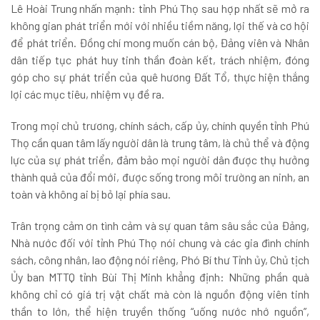
Lê Hoài Trung nhấn mạnh: tỉnh Phú Thọ sau hợp nhất sẽ mở ra
không gian phát triển mới với nhiều tiềm năng, lợi thế và cơ hội
để phát triển. Đồng chí mong muốn cán bộ, Đảng viên và Nhân
dân tiếp tục phát huy tinh thần đoàn kết, trách nhiệm, đóng
góp cho sự phát triển của quê hương Đất Tổ, thực hiện thắng
lợi các mục tiêu, nhiệm vụ đề ra.
Trong mọi chủ trương, chính sách, cấp ủy, chính quyền tỉnh Phú
Thọ cần quan tâm lấy người dân là trung tâm, là chủ thể và động
lực của sự phát triển, đảm bảo mọi người dân được thụ hưởng
thành quả của đổi mới, được sống trong môi trường an ninh, an
toàn và không ai bị bỏ lại phía sau.
Trân trọng cảm ơn tình cảm và sự quan tâm sâu sắc của Đảng,
Nhà nước đối với tỉnh Phú Thọ nói chung và các gia đình chính
sách, công nhân, lao động nói riêng, Phó Bí thư Tỉnh ủy, Chủ tịch
Ủy ban MTTQ tỉnh Bùi Thị Minh khẳng định: Những phần quà
không chỉ có giá trị vật chất mà còn là nguồn động viên tinh
thần to lớn, thể hiện truyền thống “uống nước nhớ nguồn”,