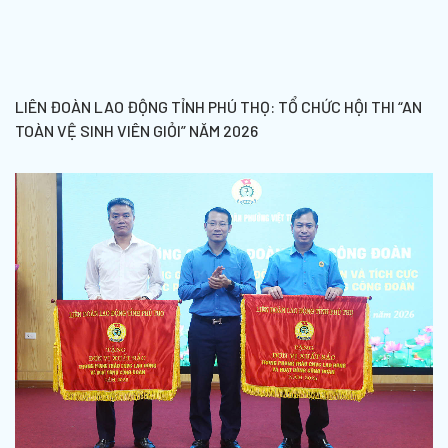
LIÊN ĐOÀN LAO ĐỘNG TỈNH PHÚ THỌ: TỔ CHỨC HỘI THI “AN
TOÀN VỆ SINH VIÊN GIỎI” NĂM 2026