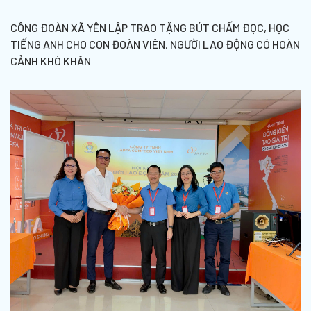
CÔNG ĐOÀN XÃ YÊN LẬP TRAO TẶNG BÚT CHẤM ĐỌC, HỌC
TIẾNG ANH CHO CON ĐOÀN VIÊN, NGƯỜI LAO ĐỘNG CÓ HOÀN
CẢNH KHÓ KHĂN