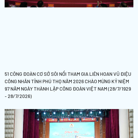
51 CÔNG ĐOÀN CƠ SỞ SÔI NỔI THAM GIA LIÊN HOAN VŨ ĐIỆU
CÔNG NHÂN TỈNH PHÚ THỌ NĂM 2026 CHÀO MỪNG KỶ NIỆM
97 NĂM NGÀY THÀNH LẬP CÔNG ĐOÀN VIỆT NAM (28/7/1929
- 28/7/2026)