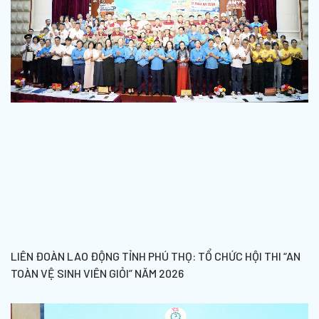
LIÊN ĐOÀN LAO ĐỘNG TỈNH PHÚ THỌ: TỔ CHỨC HỘI THI “AN
TOÀN VỆ SINH VIÊN GIỎI” NĂM 2026