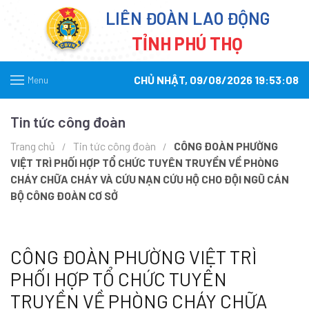
LIÊN ĐOÀN LAO ĐỘNG
TỈNH PHÚ THỌ
CHỦ NHẬT, 09/08/2026 19:53:08
Menu
Tin tức công đoàn
Trang chủ
Tin tức công đoàn
CÔNG ĐOÀN PHƯỜNG
VIỆT TRÌ PHỐI HỢP TỔ CHỨC TUYÊN TRUYỀN VỀ PHÒNG
CHÁY CHỮA CHÁY VÀ CỨU NẠN CỨU HỘ CHO ĐỘI NGŨ CÁN
BỘ CÔNG ĐOÀN CƠ SỞ
CÔNG ĐOÀN PHƯỜNG VIỆT TRÌ
PHỐI HỢP TỔ CHỨC TUYÊN
TRUYỀN VỀ PHÒNG CHÁY CHỮA