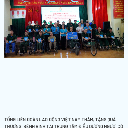
TỔNG LIÊN ĐOÀN LAO ĐỘNG VIỆT NAM THĂM, TẶNG QUÀ
THƯƠNG, BỆNH BINH TẠI TRUNG TÂM ĐIỀU DƯỠNG NGƯỜI CÓ