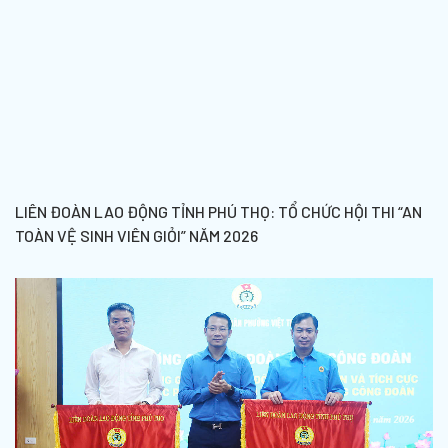
LIÊN ĐOÀN LAO ĐỘNG TỈNH PHÚ THỌ: TỔ CHỨC HỘI THI “AN
TOÀN VỆ SINH VIÊN GIỎI” NĂM 2026