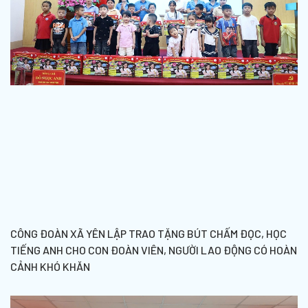
CÔNG ĐOÀN XÃ YÊN LẬP TRAO TẶNG BÚT CHẤM ĐỌC, HỌC
TIẾNG ANH CHO CON ĐOÀN VIÊN, NGƯỜI LAO ĐỘNG CÓ HOÀN
CẢNH KHÓ KHĂN