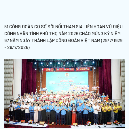
51 CÔNG ĐOÀN CƠ SỞ SÔI NỔI THAM GIA LIÊN HOAN VŨ ĐIỆU
CÔNG NHÂN TỈNH PHÚ THỌ NĂM 2026 CHÀO MỪNG KỶ NIỆM
97 NĂM NGÀY THÀNH LẬP CÔNG ĐOÀN VIỆT NAM (28/7/1929
- 28/7/2026)