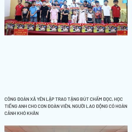
CÔNG ĐOÀN XÃ YÊN LẬP TRAO TẶNG BÚT CHẤM ĐỌC, HỌC
TIẾNG ANH CHO CON ĐOÀN VIÊN, NGƯỜI LAO ĐỘNG CÓ HOÀN
CẢNH KHÓ KHĂN