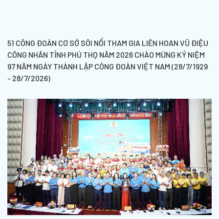
51 CÔNG ĐOÀN CƠ SỞ SÔI NỔI THAM GIA LIÊN HOAN VŨ ĐIỆU
CÔNG NHÂN TỈNH PHÚ THỌ NĂM 2026 CHÀO MỪNG KỶ NIỆM
97 NĂM NGÀY THÀNH LẬP CÔNG ĐOÀN VIỆT NAM (28/7/1929
- 28/7/2026)