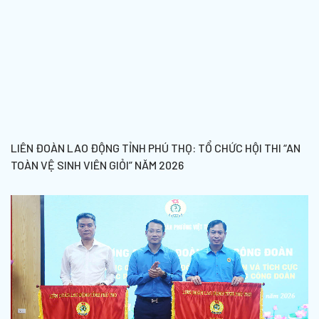
LIÊN ĐOÀN LAO ĐỘNG TỈNH PHÚ THỌ: TỔ CHỨC HỘI THI “AN
TOÀN VỆ SINH VIÊN GIỎI” NĂM 2026