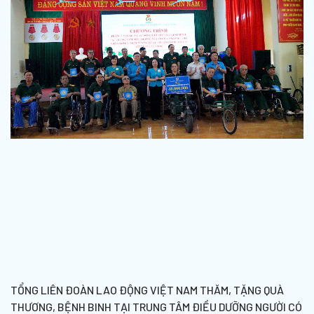
TỔNG LIÊN ĐOÀN LAO ĐỘNG VIỆT NAM THĂM, TẶNG QUÀ
THƯƠNG, BỆNH BINH TẠI TRUNG TÂM ĐIỀU DƯỠNG NGƯỜI CÓ