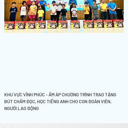
KHU VỰC VĨNH PHÚC - ẤM ÁP CHƯƠNG TRÌNH TRAO TẶNG
BÚT CHẤM ĐỌC, HỌC TIẾNG ANH CHO CON ĐOÀN VIÊN,
NGƯỜI LAO ĐỘNG