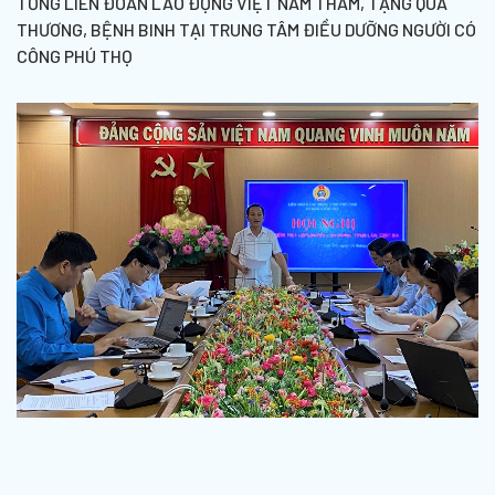
TỔNG LIÊN ĐOÀN LAO ĐỘNG VIỆT NAM THĂM, TẶNG QUÀ
THƯƠNG, BỆNH BINH TẠI TRUNG TÂM ĐIỀU DƯỠNG NGƯỜI CÓ
CÔNG PHÚ THỌ