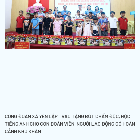
CÔNG ĐOÀN XÃ YÊN LẬP TRAO TẶNG BÚT CHẤM ĐỌC, HỌC
TIẾNG ANH CHO CON ĐOÀN VIÊN, NGƯỜI LAO ĐỘNG CÓ HOÀN
CẢNH KHÓ KHĂN