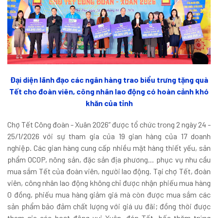
Đại diện lãnh đạo các ngân hàng trao biểu trưng tặng quà
Tết cho đoàn viên, công nhân lao động có hoàn cảnh khó
khăn của tỉnh
Chợ Tết Công đoàn - Xuân 2026” được tổ chức trong 2 ngày 24 -
25/1/2026 với sự tham gia của 19 gian hàng của 17 doanh
nghiệp. Các gian hàng cung cấp nhiều mặt hàng thiết yếu, sản
phẩm OCOP, nông sản, đặc sản địa phương… phục vụ nhu cầu
mua sắm Tết của đoàn viên, người lao động. Tại chợ Tết, đoàn
viên, công nhân lao động không chỉ được nhận phiếu mua hàng
0 đồng, phiếu mua hàng giảm giá mà còn được mua sắm các
sản phẩm bảo đảm chất lượng với giá ưu đãi; đồng thời được
tham gia các hoạt động vui Xuân, đón Tết, bốc thăm trúng