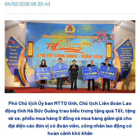
04/02/2026 08:20:43
Phó Chủ tịch Ủy ban MTTQ tỉnh, Chủ tịch Liên đoàn Lao
động tỉnh Hà Đức Quảng trao biểu trưng tặng quà Tết, tặng
vé xe, phiếu mua hàng 0 đồng và mua hàng giảm giá cho
đại diện các đơn vị có đoàn viên, công nhân lao động có
hoàn cảnh khó khăn