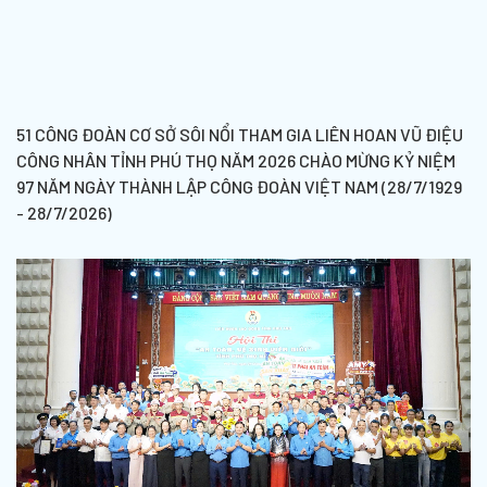
51 CÔNG ĐOÀN CƠ SỞ SÔI NỔI THAM GIA LIÊN HOAN VŨ ĐIỆU
CÔNG NHÂN TỈNH PHÚ THỌ NĂM 2026 CHÀO MỪNG KỶ NIỆM
97 NĂM NGÀY THÀNH LẬP CÔNG ĐOÀN VIỆT NAM (28/7/1929
- 28/7/2026)