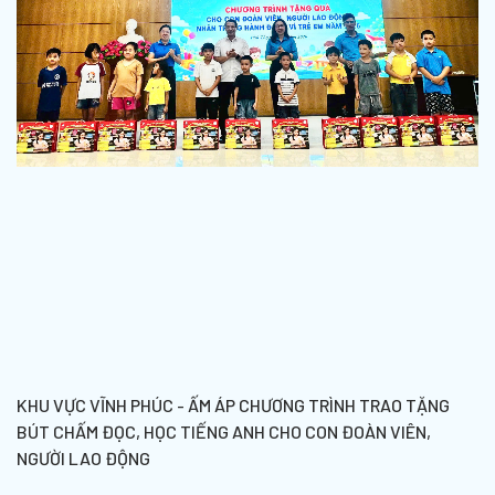
KHU VỰC VĨNH PHÚC - ẤM ÁP CHƯƠNG TRÌNH TRAO TẶNG
BÚT CHẤM ĐỌC, HỌC TIẾNG ANH CHO CON ĐOÀN VIÊN,
NGƯỜI LAO ĐỘNG