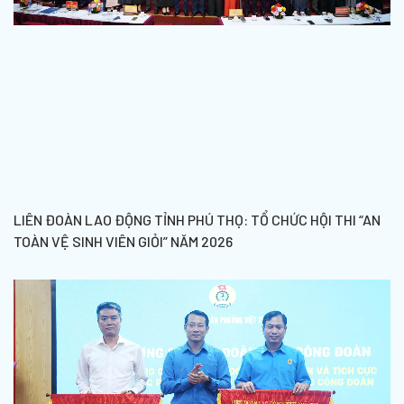
LIÊN ĐOÀN LAO ĐỘNG TỈNH PHÚ THỌ: TỔ CHỨC HỘI THI “AN
TOÀN VỆ SINH VIÊN GIỎI” NĂM 2026