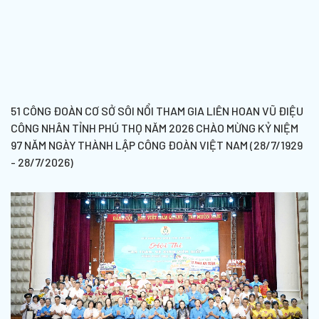
51 CÔNG ĐOÀN CƠ SỞ SÔI NỔI THAM GIA LIÊN HOAN VŨ ĐIỆU
CÔNG NHÂN TỈNH PHÚ THỌ NĂM 2026 CHÀO MỪNG KỶ NIỆM
97 NĂM NGÀY THÀNH LẬP CÔNG ĐOÀN VIỆT NAM (28/7/1929
- 28/7/2026)