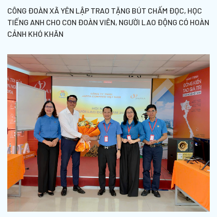
CÔNG ĐOÀN XÃ YÊN LẬP TRAO TẶNG BÚT CHẤM ĐỌC, HỌC
TIẾNG ANH CHO CON ĐOÀN VIÊN, NGƯỜI LAO ĐỘNG CÓ HOÀN
CẢNH KHÓ KHĂN