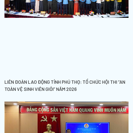
LIÊN ĐOÀN LAO ĐỘNG TỈNH PHÚ THỌ: TỔ CHỨC HỘI THI “AN
TOÀN VỆ SINH VIÊN GIỎI” NĂM 2026