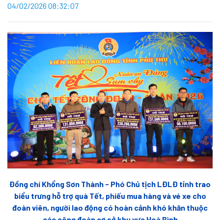
04/02/2026 08:32:07
Đồng chí Khổng Sơn Thành - Phó Chủ tịch LĐLĐ tỉnh trao
biểu trưng hỗ trợ quà Tết, phiếu mua hàng và vé xe cho
đoàn viên, người lao động có hoàn cảnh khó khăn thuộc
các công đoàn cơ sở khu vực Hoà Bình