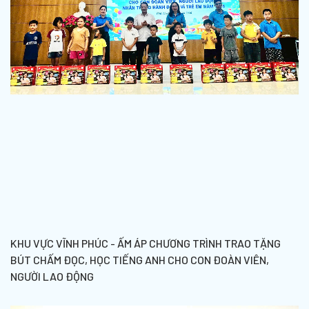
KHU VỰC VĨNH PHÚC - ẤM ÁP CHƯƠNG TRÌNH TRAO TẶNG
BÚT CHẤM ĐỌC, HỌC TIẾNG ANH CHO CON ĐOÀN VIÊN,
NGƯỜI LAO ĐỘNG