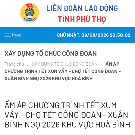
LIÊN ĐOÀN LAO ĐỘNG
TỈNH PHÚ THỌ
CHỦ NHẬT, 09/08/2026 20:50:02
Menu
XÂY DỰNG TỔ CHỨC CÔNG ĐOÀN
Trang chủ
XÂY DỰNG TỔ CHỨC CÔNG ĐOÀN
ẤM ÁP
CHƯƠNG TRÌNH TẾT XUM VẦY - CHỢ TẾT CÔNG ĐOÀN -
XUÂN BÍNH NGỌ 2026 KHU VỰC HOÀ BÌNH
ẤM ÁP CHƯƠNG TRÌNH TẾT XUM
VẦY - CHỢ TẾT CÔNG ĐOÀN - XUÂN
BÍNH NGỌ 2026 KHU VỰC HOÀ BÌNH