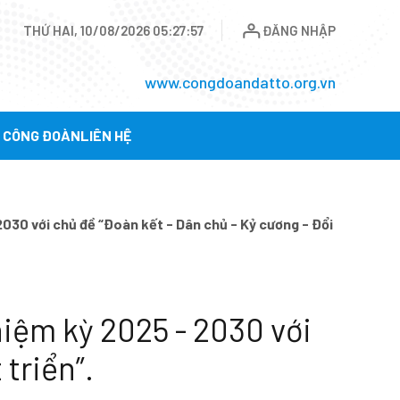
THỨ HAI, 10/08/2026 05:27:59
ĐĂNG NHẬP
www.congdoandatto.org.vn
Ụ CÔNG ĐOÀN
LIÊN HỆ
 2030 với chủ đề “Đoàn kết - Dân chủ - Kỷ cương - Đổi
hiệm kỳ 2025 - 2030 với
 triển”.