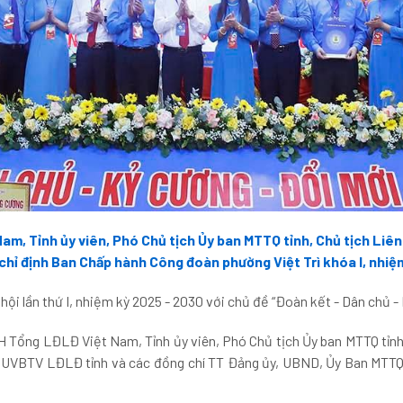
m, Tỉnh ủy viên, Phó Chủ tịch Ủy ban MTTQ tỉnh, Chủ tịch Liên
 chỉ định Ban Chấp hành Công đoàn phường Việt Trì khóa I, nhiệ
ội lần thứ I, nhiệm kỳ 2025 - 2030 với chủ đề “Đoàn kết - Dân chủ - 
H Tổng LĐLĐ Việt Nam, Tỉnh ủy viên, Phó Chủ tịch Ủy ban MTTQ tỉnh
í UVBTV LĐLĐ tỉnh và các đồng chí TT Đảng ủy, UBND, Ủy Ban MTTQ V