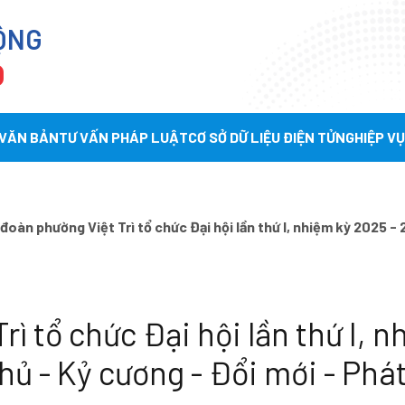
ỘNG
Ọ
 VĂN BẢN
TƯ VẤN PHÁP LUẬT
CƠ SỞ DỮ LIỆU ĐIỆN TỬ
NGHIỆP V
đoàn phường Việt Trì tổ chức Đại hội lần thứ I, nhiệm kỳ 2025 -
ì tổ chức Đại hội lần thứ I, n
ủ - Kỷ cương - Đổi mới - Phát