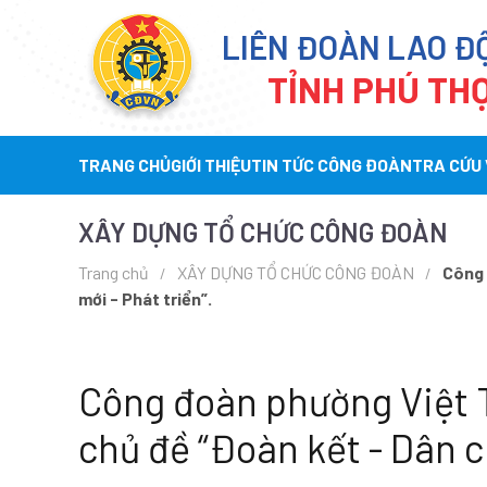
LIÊN ĐOÀN LAO Đ
TỈNH PHÚ TH
TRANG CHỦ
GIỚI THIỆU
TIN TỨC CÔNG ĐOÀN
TRA CỨU
XÂY DỰNG TỔ CHỨC CÔNG ĐOÀN
Trang chủ
XÂY DỰNG TỔ CHỨC CÔNG ĐOÀN
Công 
mới - Phát triển”.
Công đoàn phường Việt Tr
chủ đề “Đoàn kết - Dân ch