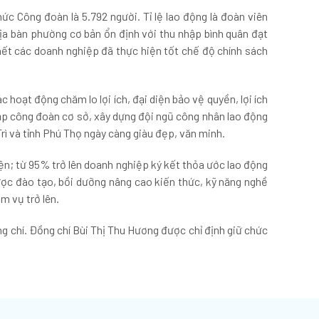
ức Công đoàn là 5.792 người. Tỉ lệ lao động là đoàn viên
a bàn phường cơ bản ổn định với thu nhập bình quân đạt
hết các doanh nghiệp đã thực hiện tốt chế độ chính sách
oạt động chăm lo lợi ích, đại diện bảo vệ quyền, lợi ích
lập công đoàn cơ sở, xây dựng đội ngũ công nhân lao động
ì và tỉnh Phú Thọ ngày càng giàu đẹp, văn minh.
ện; từ 95% trở lên doanh nghiệp ký kết thỏa ước lao động
ược đào tạo, bồi dưỡng nâng cao kiến thức, kỹ năng nghề
m vụ trở lên.
g chí. Đồng chí Bùi Thị Thu Hương được chỉ định giữ chức