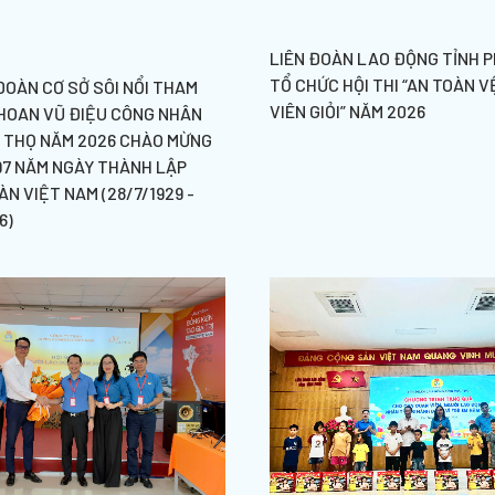
LIÊN ĐOÀN LAO ĐỘNG TỈNH P
TỔ CHỨC HỘI THI “AN TOÀN V
ĐOÀN CƠ SỞ SÔI NỔI THAM
VIÊN GIỎI” NĂM 2026
 HOAN VŨ ĐIỆU CÔNG NHÂN
Ú THỌ NĂM 2026 CHÀO MỪNG
97 NĂM NGÀY THÀNH LẬP
N VIỆT NAM (28/7/1929 -
6)