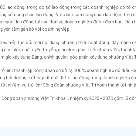
00 lao động, trong đó số lao động trong các doanh nghiệp có tổ ch
ng số công nhân lao động. Việc làm của công nhân lao động trên đị
a người lao động tại các đơn vị, doanh nghiệp được đảm bảo. Hầu 
ng yên tâm gắn bó với doanh nghiệp.
u tiếp tục đổi mới nội dung, phương thức hoạt động; đẩy mạnh các h
g cao hiệu quả tuyên truyền, giáo dục; phát triển đoàn viên, thành 
m gia xây dựng Đảng, chính quyền, góp phần xây dựng phường Việt Tr
rở lên; thành lập Công đoàn cơ sở tại 100% doanh nghiệp đủ điều ki
Đảng bồi dưỡng, kết nạp; ít nhất 80% lao động trong doanh nghiệp đ
ốt nhiệm vụ trở lên; Công đoàn phường Việt Trì hoàn thành tốt nhiệ
h Công đoàn phường Việt Trì khóa I, nhiệm kỳ 2025 - 2030 gồm 13 đồn