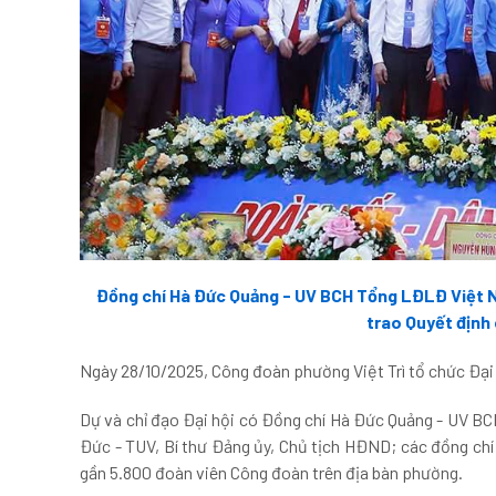
Đồng chí Hà Đức Quảng - UV BCH Tổng LĐLĐ Việt Na
trao Quyết định
Ngày 28/10/2025, Công đoàn phường Việt Trì tổ chức Đại h
Dự và chỉ đạo Đại hội có Đồng chí Hà Đức Quảng - UV BC
Đức - TUV, Bí thư Đảng ủy, Chủ tịch HĐND; các đồng ch
gần 5.800 đoàn viên Công đoàn trên địa bàn phường.