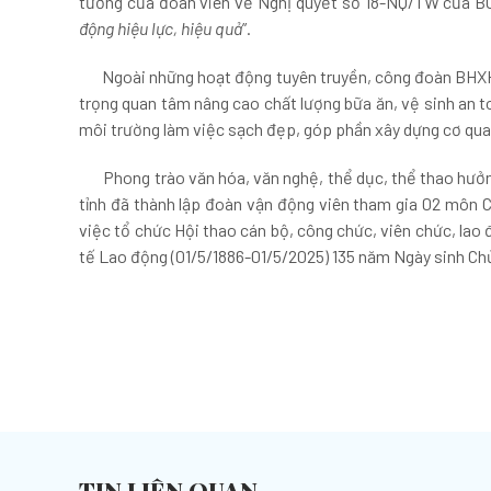
tưởng của đoàn viên về Nghị quyết số 18-NQ/TW của BC
động hiệu lực, hiệu quả
”.
Ngoài những hoạt động tuyên truyền, công đoàn BHXH tỉn
trọng quan tâm nâng cao chất lượng bữa ăn, vệ sinh an t
môi trường làm việc sạch đẹp, góp phần xây dựng cơ qua
Phong trào văn hóa, văn nghệ, thể dục, thể thao hưởn
tỉnh đã thành lập đoàn vận động viên tham gia 02 môn 
việc tổ chức Hội thao cán bộ, công chức, viên chức, la
tế Lao động (01/5/1886-01/5/2025) 135 năm Ngày sinh Chủ
TIN LIÊN QUAN