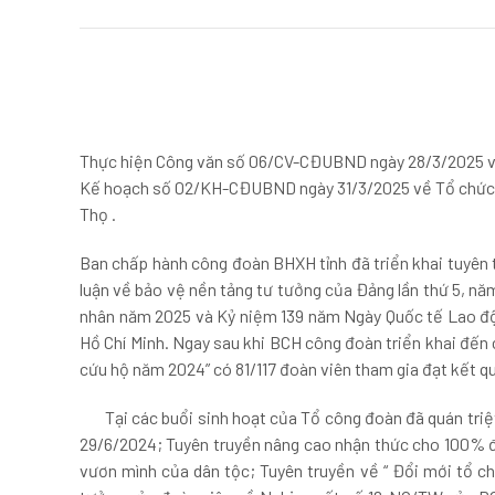
Thực hiện Công văn số 06/CV-CĐUBND ngày 28/3/2025 về v
Kế hoạch số 02/KH-CĐUBND ngày 31/3/2025 về Tổ chức c
Thọ .
Ban chấp hành công đoàn BHXH tỉnh đã triển khai tuyên t
luận về bảo vệ nền tảng tư tưởng của Đảng lần thứ 5, nă
nhân năm 2025 và Kỷ niệm 139 năm Ngày Quốc tế Lao độn
Hồ Chí Minh. Ngay sau khi BCH công đoàn triển khai đến 
cứu hộ năm 2024” có 81/117 đoàn viên tham gia đạt kết qu
Tại các buổi sinh hoạt của Tổ công đoàn đã quán triệ
29/6/2024; Tuyên truyền nâng cao nhận thức cho 100% đoà
vươn mình của dân tộc; Tuyên truyền về “ Đổi mới tổ ch