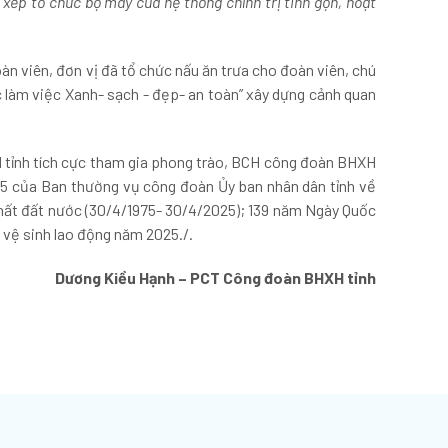
 xếp tổ chức bộ máy của hệ thống chính trị tinh gọn, hoạt
 viên, đơn vị đã tổ chức nấu ăn trưa cho đoàn viên, chú
c làm việc Xanh- sạch - đẹp- an toàn” xây dựng cảnh quan
tỉnh tích cực tham gia phong trào, BCH công đoàn BHXH
25 của Ban thường vụ công đoàn Ủy ban nhân dân tỉnh về
nhất đất nước (30/4/1975- 30/4/2025); 139 năm Ngày Quốc
 vệ sinh lao động năm 2025./.
ương Kiều Hạnh – PCT Công đoàn BHXH tỉnh