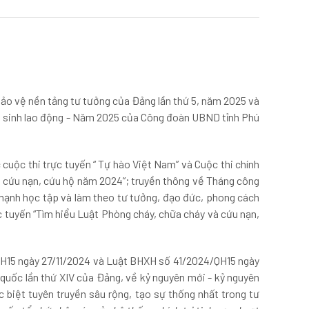
ảo vệ nền tảng tư tưởng của Đảng lần thứ 5, năm 2025 và
 sinh lao động - Năm 2025 của Công đoàn UBND tỉnh Phú
cuộc thi trực tuyến “ Tự hào Việt Nam” và Cuộc thi chính
và cứu nạn, cứu hộ năm 2024”; truyền thông về Tháng công
mạnh học tập và làm theo tư tưởng, đạo đức, phong cách
c tuyến “Tìm hiểu Luật Phòng cháy, chữa cháy và cứu nạn,
H15 ngày 27/11/2024 và Luật BHXH số 41/2024/QH15 ngày
 quốc lần thứ XIV của Đảng, về kỷ nguyên mới - kỷ nguyên
 biệt tuyên truyền sâu rộng, tạo sự thống nhất trong tư