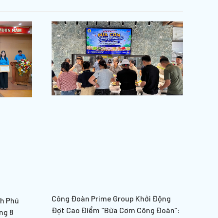
Công Đoàn Prime Group Khởi Động
nh Phú
Đợt Cao Điểm "Bữa Cơm Công Đoàn":
ng 8