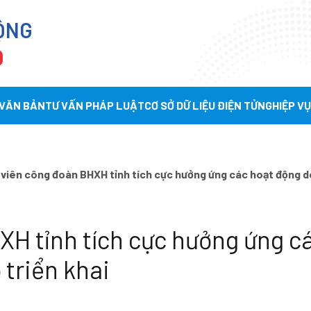
ỘNG
Ọ
 VĂN BẢN
TƯ VẤN PHÁP LUẬT
CƠ SỞ DỮ LIỆU ĐIỆN TỬ
NGHIỆP V
viên công đoàn BHXH tỉnh tích cực hưởng ứng các hoạt động d
H tỉnh tích cực hưởng ứng c
triển khai