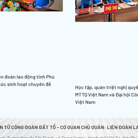
ên đoàn lao động tỉnh Phú
hức sinh hoạt chuyên đề
Học tập, quán triệt nghị quyế
MTTQ Việt Nam và Đại hội C
Việt Nam
N TỬ CÔNG ĐOÀN ĐẤT TỔ - CƠ QUAN CHỦ QUẢN: LIÊN ĐOÀN L
 sở: Đường Nguyễn Tất Thành, xã Trưng Vương, thành phố Việt Trì, tỉnh Phú