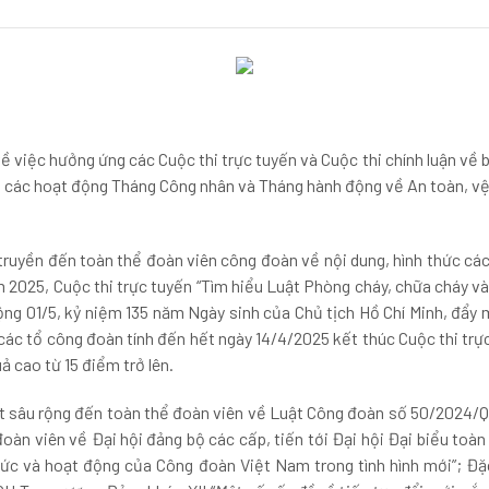
iệc hưởng ứng các Cuộc thi trực tuyến và Cuộc thi chính luận về b
ác hoạt động Tháng Công nhân và Tháng hành động về An toàn, vệ
ruyền đến toàn thể đoàn viên công đoàn về nội dung, hình thức các 
m 2025, Cuộc thi trực tuyến “Tìm hiểu Luật Phòng cháy, chữa cháy 
g 01/5, kỷ niệm 135 năm Ngày sinh của Chủ tịch Hồ Chí Minh, đẩy 
các tổ công đoàn tính đến hết ngày 14/4/2025 kết thúc Cuộc thi trự
ả cao từ 15 điểm trở lên.
t sâu rộng đến toàn thể đoàn viên về Luật Công đoàn số 50/2024/Q
n viên về Đại hội đảng bộ các cấp, tiến tới Đại hội Đại biểu toàn
ức và hoạt động của Công đoàn Việt Nam trong tình hình mới”; Đặc