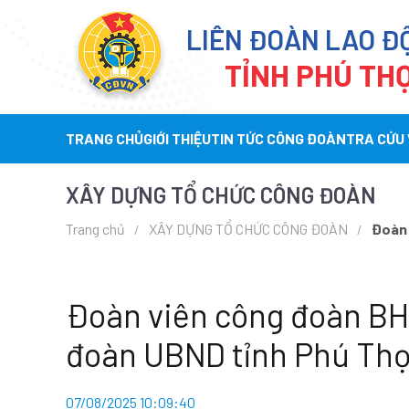
LIÊN ĐOÀN LAO Đ
TỈNH PHÚ TH
TRANG CHỦ
GIỚI THIỆU
TIN TỨC CÔNG ĐOÀN
TRA CỨU
XÂY DỰNG TỔ CHỨC CÔNG ĐOÀN
Trang chủ
XÂY DỰNG TỔ CHỨC CÔNG ĐOÀN
Đoàn 
Đoàn viên công đoàn BHX
đoàn UBND tỉnh Phú Thọ 
07/08/2025 10:09:40