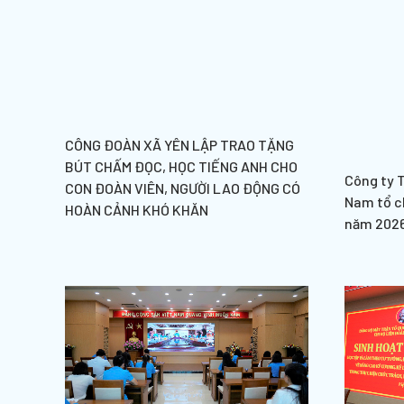
CÔNG ĐOÀN XÃ YÊN LẬP TRAO TẶNG
BÚT CHẤM ĐỌC, HỌC TIẾNG ANH CHO
Công ty 
CON ĐOÀN VIÊN, NGƯỜI LAO ĐỘNG CÓ
Nam tổ c
HOÀN CẢNH KHÓ KHĂN
năm 202