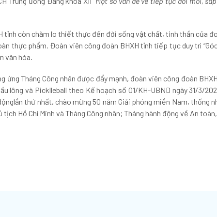
H Trung ương Đảng khóa XII “
Một số vấn đề về tiếp tục đổi mới, sắp
h còn chăm lo thiết thực đến đời sống vật chất, tinh thần của đoàn
oàn thực phẩm. Đoàn viên công đoàn BHXH tỉnh tiếp tục duy trì “Gó
n văn hóa.
g ứng Tháng Công nhân được đẩy mạnh, đoàn viên công đoàn BHXH 
Cầu lông và Picklleball theo Kế hoạch số 01/KH-UBND ngày 31/3/20
o độnglần thứ nhất, chào mừng 50 năm Giải phóng miền Nam, thống 
 tịch Hồ Chí Minh và Tháng Công nhân; Tháng hành động về An toàn,
D