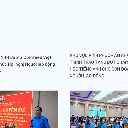
KHU VỰC VĨNH PHÚC - ẤM ÁP
TNHH Japfa Comfeed Việt
TRÌNH TRAO TẶNG BÚT CHẤM
hức Hội nghị Người lao động
HỌC TIẾNG ANH CHO CON ĐOÀ
6
NGƯỜI LAO ĐỘNG