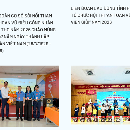
LIÊN ĐOÀN LAO ĐỘNG TỈNH P
TỔ CHỨC HỘI THI “AN TOÀN V
ĐOÀN CƠ SỞ SÔI NỔI THAM
VIÊN GIỎI” NĂM 2026
 HOAN VŨ ĐIỆU CÔNG NHÂN
Ú THỌ NĂM 2026 CHÀO MỪNG
97 NĂM NGÀY THÀNH LẬP
N VIỆT NAM (28/7/1929 -
6)