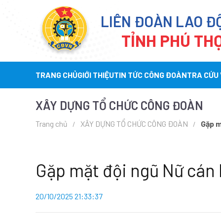
LIÊN ĐOÀN LAO Đ
TỈNH PHÚ TH
TRANG CHỦ
GIỚI THIỆU
TIN TỨC CÔNG ĐOÀN
TRA CỨU
XÂY DỰNG TỔ CHỨC CÔNG ĐOÀN
Trang chủ
XÂY DỰNG TỔ CHỨC CÔNG ĐOÀN
Gặp m
Gặp mặt đội ngũ Nữ cán 
20/10/2025 21:33:37