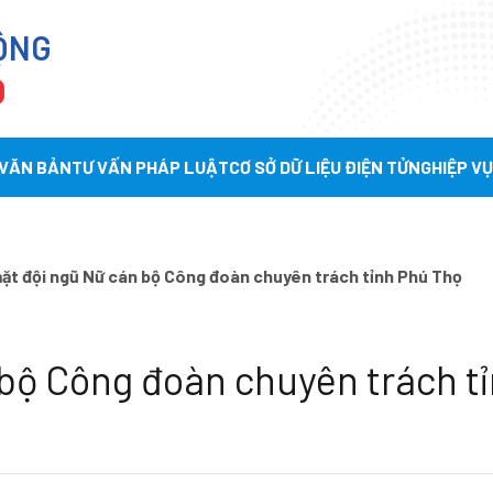
ỘNG
Ọ
 VĂN BẢN
TƯ VẤN PHÁP LUẬT
CƠ SỞ DỮ LIỆU ĐIỆN TỬ
NGHIỆP V
ặt đội ngũ Nữ cán bộ Công đoàn chuyên trách tỉnh Phú Thọ
bộ Công đoàn chuyên trách t