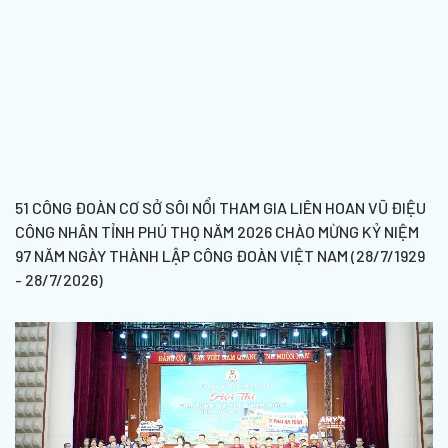
51 CÔNG ĐOÀN CƠ SỞ SÔI NỔI THAM GIA LIÊN HOAN VŨ ĐIỆU
CÔNG NHÂN TỈNH PHÚ THỌ NĂM 2026 CHÀO MỪNG KỶ NIỆM
97 NĂM NGÀY THÀNH LẬP CÔNG ĐOÀN VIỆT NAM (28/7/1929
- 28/7/2026)