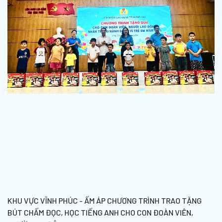
KHU VỰC VĨNH PHÚC - ẤM ÁP CHƯƠNG TRÌNH TRAO TẶNG
BÚT CHẤM ĐỌC, HỌC TIẾNG ANH CHO CON ĐOÀN VIÊN,