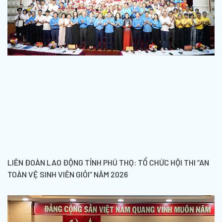
LIÊN ĐOÀN LAO ĐỘNG TỈNH PHÚ THỌ: TỔ CHỨC HỘI THI “AN
TOÀN VỆ SINH VIÊN GIỎI” NĂM 2026