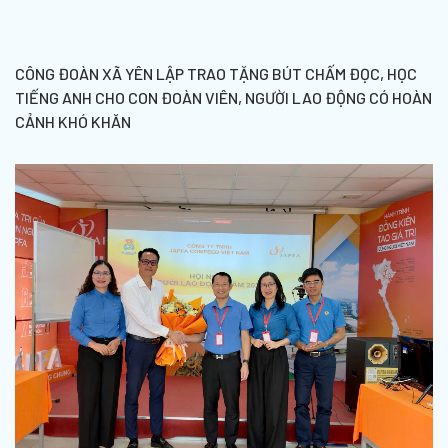
CÔNG ĐOÀN XÃ YÊN LẬP TRAO TẶNG BÚT CHẤM ĐỌC, HỌC
TIẾNG ANH CHO CON ĐOÀN VIÊN, NGƯỜI LAO ĐỘNG CÓ HOÀN
CẢNH KHÓ KHĂN